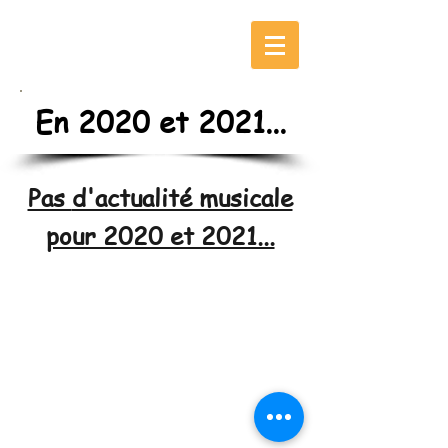
04/05/2026
En 2020 et 2021...
Pas
d'actualité musicale
pour 2020 et 2021...
©
2000-2026
- Association "Les Acidulés"
(RNA
:
- Cl
ermont-
W632005341 - SIREN :
929978674)
Ferrand - France