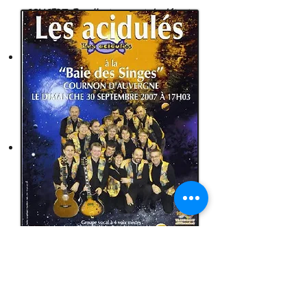
CONCERT. Excellent moment de détente
pour le public.
Le jeudi 21 juin 2007
: "Fête de la
Musique" au Muséum d'histoire naturelle
Henri Lecoq, 15 rue Bardoux à Clermont-
Ferrand.
Merci à vous tous pour votre
fidélité !!!
Le dimanche 30 septembre 2007
: Concert
des Acidulés à la "Baie des singes" à
Cournon d'Auvergne, au profit de la
"Ligue contre le cancer" (antenne de
Cournon).